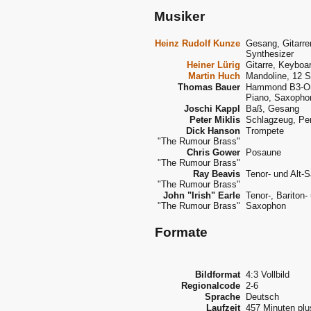
Musiker
Heinz Rudolf Kunze
Gesang, Gitarre
Synthesizer
Heiner Lürig
Gitarre, Keyboa
Martin Huch
Mandoline, 12 S
Thomas Bauer
Hammond B3-Org
Piano, Saxopho
Joschi Kappl
Baß, Gesang
Peter Miklis
Schlagzeug, Pe
Dick Hanson
Trompete
"The Rumour Brass"
Chris Gower
Posaune
"The Rumour Brass"
Ray Beavis
Tenor- und Alt-
"The Rumour Brass"
John "Irish" Earle
Tenor-, Bariton-
"The Rumour Brass"
Saxophon
Formate
Bildformat
4:3 Vollbild
Regionalcode
2-6
Sprache
Deutsch
Laufzeit
457 Minuten plu