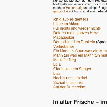
Nur wenige Monate nach dem Rockpalas
Markthalle und einer kurzen Tour zum
machten
Heiner Lürig
und einige Song
ganzes Herz
-Albums an diesem Abend 
Ich glaub es geht los
Liebe im Akkord
Für nichts und wieder nichts
Dein ist mein ganzes Herz
Madagaskar
Deutschland im Dunkeln
(Sprec
Vertriebener
Ein Mann muß tun was ein Man
Mann tun was ein Mann tun mu
Maikäfer flieg
Lola
Glaubt keinem Sänger
Lisa
Nachts um halb drei
Sicherheitsdienst
Auf der Durchreise
In alter Frische – im