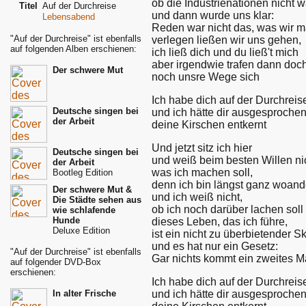
ob die Industrienationen nicht 
Titel
Auf der Durchreise
und dann wurde uns klar:
Lebensabend
Reden war nicht das, was wir 
"Auf der Durchreise" ist ebenfalls
verlegen ließen wir uns gehen,
auf folgenden Alben erschienen:
ich ließ dich und du ließ't mich
aber irgendwie trafen dann doc
Der schwere Mut
noch unsre Wege sich
Ich habe dich auf der Durchrei
Deutsche singen bei
und ich hätte dir ausgesproche
der Arbeit
deine Kirschen entkernt
Und jetzt sitz ich hier
Deutsche singen bei
und weiß beim besten Willen ni
der Arbeit
was ich machen soll,
Bootleg Edition
denn ich bin längst ganz woand
Der schwere Mut &
und ich weiß nicht,
Die Städte sehen aus
ob ich noch darüber lachen soll
wie schlafende
Hunde
dieses Leben, das ich führe,
Deluxe Edition
ist ein nicht zu überbietender S
und es hat nur ein Gesetz:
"Auf der Durchreise" ist ebenfalls
Gar nichts kommt ein zweites M
auf folgender DVD-Box
erschienen:
Ich habe dich auf der Durchrei
und ich hätte dir ausgesproche
In alter Frische