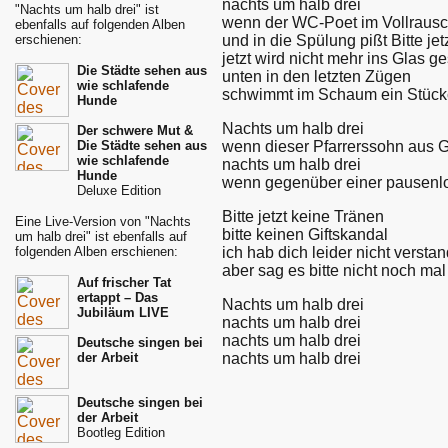
nachts um halb drei
"Nachts um halb drei" ist
wenn der WC-Poet im Vollrausch 
ebenfalls auf folgenden Alben
und in die Spülung pißt Bitte je
erschienen:
jetzt wird nicht mehr ins Glas g
Die Städte sehen aus
unten in den letzten Zügen
wie schlafende
schwimmt im Schaum ein Stück
Hunde
Nachts um halb drei
Der schwere Mut &
wenn dieser Pfarrerssohn aus Go
Die Städte sehen aus
wie schlafende
nachts um halb drei
Hunde
wenn gegenüber einer pausenlo
Deluxe Edition
Bitte jetzt keine Tränen
Eine Live-Version von "Nachts
bitte keinen Giftskandal
um halb drei" ist ebenfalls auf
ich hab dich leider nicht versta
folgenden Alben erschienen:
aber sag es bitte nicht noch mal
Auf frischer Tat
ertappt – Das
Nachts um halb drei
Jubiläum LIVE
nachts um halb drei
nachts um halb drei
Deutsche singen bei
nachts um halb drei
der Arbeit
Deutsche singen bei
der Arbeit
Bootleg Edition