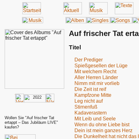
Auf frischer Tat er
Titel
Der Prediger
Spießgesellen der Lüge
Mit welchem Recht
Aller Herren Länder
Nimm mit mir vorlieb
Die Zeit ist reif
Kampfzone Mitte
Leg nicht auf
Stirnenfuß
Kadaverastern
Wollen Sie "Auf frischer Tat
Mit Leib und Seele
ertappt – Das Jubiläum LIVE"
Wenn du ohne Liebe bist
kaufen?
Dein ist mein ganzes Herz
Die Dunkelheit hat nicht das 