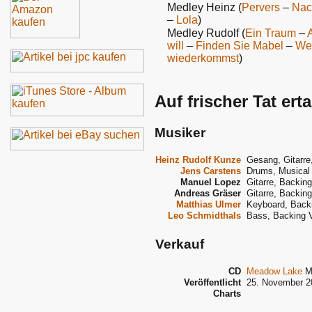
Medley Heinz (
Pervers
–
Nac
–
Lola
)
Medley Rudolf (
Ein Traum
–
will
–
Finden Sie Mabel
–
Wen
wiederkommst
)
Auf frischer Tat er
Musiker
Heinz Rudolf Kunze
Gesang, Gitarre
Jens Carstens
Drums, Musical 
Manuel Lopez
Gitarre, Backin
Andreas Gräser
Gitarre, Backin
Matthias Ulmer
Keyboard, Back
Leo Schmidthals
Bass, Backing 
Verkauf
CD
Meadow Lake
M
Veröffentlicht
25. November 2
Charts