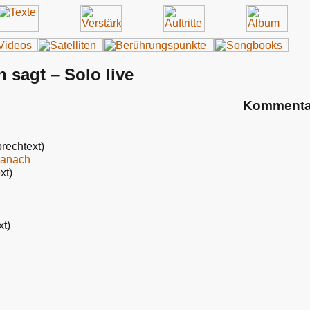
 sagt – Solo live
Kommenta
rechtext)
danach
xt)
t)