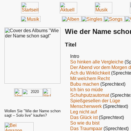
Wie der Name schon
Titel
Intro
So hinken alle Vergleiche
(Sp
Der Abend vor dem Morgen 
Ach du Wirklichkeit
(Sprechte
Mit welchem Recht
Bubu machen
(Sprechtext)
Ich bin so müde
Schuhputzautomat
(Sprechtex
Spießgesellen der Lüge
Menschenwerk
(Sprechtext)
Wollen Sie "Wie der Name schon
Leg nicht auf
sagt – Solo live" kaufen?
Das Glück ist
(Sprechtext)
So wie du bist
Das Traumpaar
(Sprechtext)