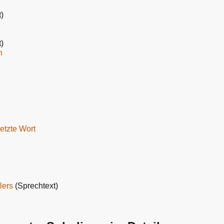
)
)
n
letzte Wort
lers
(Sprechtext)