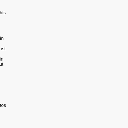
hts
in
ist
in
ut
tos