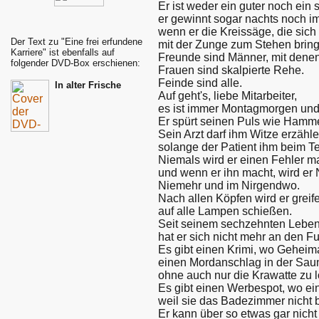
Er ist weder ein guter noch ein s
er gewinnt sogar nachts noch i
wenn er die Kreissäge, die sic
Der Text zu "Eine frei erfundene
mit der Zunge zum Stehen bring
Karriere" ist ebenfalls auf
Freunde sind Männer, mit denen
folgender DVD-Box erschienen:
Frauen sind skalpierte Rehe.
Feinde sind alle.
In alter Frische
Auf geht's, liebe Mitarbeiter,
es ist immer Montagmorgen und 
Er spürt seinen Puls wie Hamm
Sein Arzt darf ihm Witze erzähle
solange der Patient ihm beim T
Niemals wird er einen Fehler m
und wenn er ihn macht, wird er
Niemehr und im Nirgendwo.
Nach allen Köpfen wird er greif
auf alle Lampen schießen.
Seit seinem sechzehnten Leben
hat er sich nicht mehr an den Fu
Es gibt einen Krimi, wo Gehei
einen Mordanschlag in der Saun
ohne auch nur die Krawatte zu l
Es gibt einen Werbespot, wo ei
weil sie das Badezimmer nicht bl
Er kann über so etwas gar nicht