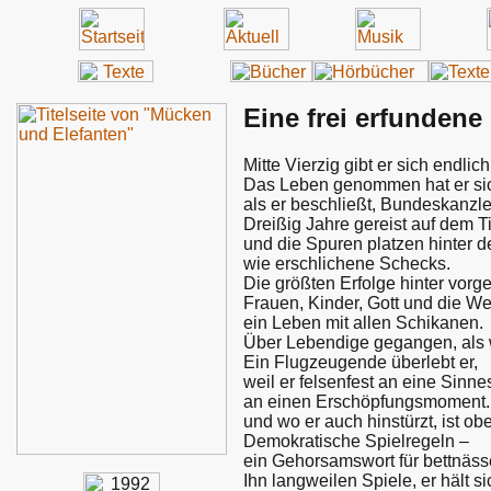
Eine frei erfundene 
Mitte Vierzig gibt er sich endlic
Das Leben genommen hat er sic
als er beschließt, Bundeskanzl
Dreißig Jahre gereist auf dem Ti
und die Spuren platzen hinter d
wie erschlichene Schecks.
Die größten Erfolge hinter vorg
Frauen, Kinder, Gott und die Wel
ein Leben mit allen Schikanen.
Über Lebendige gegangen, als 
Ein Flugzeugende überlebt er,
weil er felsenfest an eine Sinn
an einen Erschöpfungsmoment. E
und wo er auch hinstürzt, ist ob
Demokratische Spielregeln –
ein Gehorsamswort für bettnässe
Ihn langweilen Spiele, er hält s