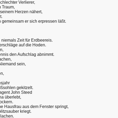
chlechter Verlierer,
m Traum,
h seinem Herzen nähert,
t.
 gemeinsam er sich erpressen läßt.
niemals Zeit für Erdbeereis.
erschläge auf die Hoden.
n,
ennis den Aufschlag abnimmt.
achen,
 Niemand sein,
en,
sjahr
ßsohlen gekitzelt.
magent John Steed
a überlebt,
ockern.
ne Hausfrau aus dem Fenster springt,
itzsauber kriegt.
 lachen.