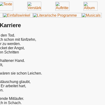
Karriere
h den Tod.
h schon mit fünfzehn,
er zu werden.
cket der Angst,
en Schritten
ehaltener Hand.
t,
wären sie schon Leichen.
estäuschung glaubt,
r arbeitet hart,
en.
nde Mitläufer.
ich in Schach.