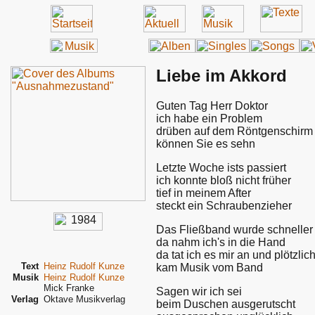
Liebe im Akkord
Guten Tag Herr Doktor
ich habe ein Problem
drüben auf dem Röntgenschirm
können Sie es sehn
Letzte Woche ists passiert
ich konnte bloß nicht früher
tief in meinem After
steckt ein Schraubenzieher
Das Fließband wurde schneller
da nahm ich's in die Hand
da tat ich es mir an und plötzlic
Text
Heinz Rudolf Kunze
kam Musik vom Band
Musik
Heinz Rudolf Kunze
Mick Franke
Sagen wir ich sei
Verlag
Oktave Musikverlag
beim Duschen ausgerutscht