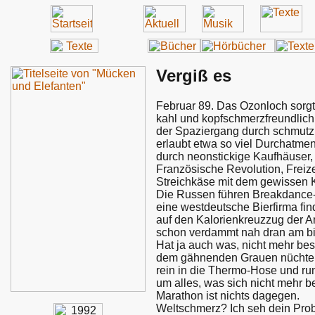
Vergiß es
Februar 89. Das Ozonloch sorgt f
kahl und kopfschmerzfreundlich
der Spaziergang durch schmutz
erlaubt etwa so viel Durchatme
durch neonstickige Kaufhäuser,
Französische Revolution, Freize
Streichkäse mit dem gewissen 
Die Russen führen Breakdance-
eine westdeutsche Bierfirma fin
auf den Kalorienkreuzzug der 
schon verdammt nah dran am bie
Hat ja auch was, nicht mehr be
dem gähnenden Grauen nüchtern
rein in die Thermo-Hose und ru
um alles, was sich nicht mehr b
Marathon ist nichts dagegen.
Weltschmerz? Ich seh dein Probl