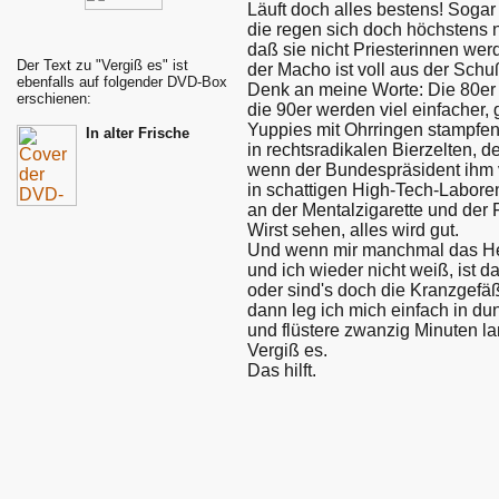
Läuft doch alles bestens! Soga
die regen sich doch höchstens 
daß sie nicht Priesterinnen wer
Der Text zu "Vergiß es" ist
der Macho ist voll aus der Schuß
ebenfalls auf folgender DVD-Box
Denk an meine Worte: Die 80er 
erschienen:
die 90er werden viel einfacher, g
Yuppies mit Ohrringen stampfen
In alter Frische
in rechtsradikalen Bierzelten, de
wenn der Bundespräsident ihm v
in schattigen High-Tech-Laboren
an der Mentalzigarette und der 
Wirst sehen, alles wird gut.
Und wenn mir manchmal das Her
und ich wieder nicht weiß, ist d
oder sind's doch die Kranzgefä
dann leg ich mich einfach in d
und flüstere zwanzig Minuten lan
Vergiß es.
Das hilft.