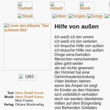
Hilfe von außen
Ich weiß ich bin unrein
ich weiß ich bin verloren
ich brauche Hilfe von außen
ich brauche Hilfe von außen
Dinge verschwinden
Menschen verschwinden
alles geht weiter
als sei nichts gewesen
der Himmel hat eine
Gehirnhautentzündung
Väter bleiben stehen
wenn die Ampel rot zeigt
ihr Kinder an den Händen
Text
Heinz Rudolf Kunze
sich vorbildlich verhalten
Musik
Heinz Rudolf Kunze
doch sie werden überfahren
Mick Franke
mitten auf dem Bürgersteig
Verlag
Oktave Musikverlag
von fliehenden Soldaten