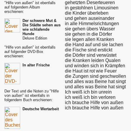
gehetzten Deserteueren
"Hilfe von außen" ist ebenfalls
auf folgendem Album
in gestohlnen Limousinen
erschienen:
die Kinder überleben
und gehen auseinander
Der schwere Mut &
in alle Himmelsrichtungen
Die Städte sehen aus
sie gehen übers Wasser
wie schlafende
sie gehen in die Dörfer
Hunde
Deluxe Edition
sie legen allen Kranken
die Hand auf und sie lachen
"Hilfe von außen" ist ebenfalls
die Fische sind erstickt
auf folgender DVD-Box
die Dörfer sind verwüstet
erschienen:
die Kranken leiden Qualen
In alter Frische
und winden sich in Krämpfen
die Haut ist rot wie Feuer
die Zungen sind geschwollen
und alles was Beine hat singt
und alles was Beine hat singt
Der Text und die Noten zu "Hilfe
Ich weiß ich bin unrein
von außen" ist ebenfalls in
ich weiß ich bin verloren
folgendem Buch erschienen:
ich brauche Hilfe von außen
ich brauche Hilfe von außen
Deutsche Wertarbeit