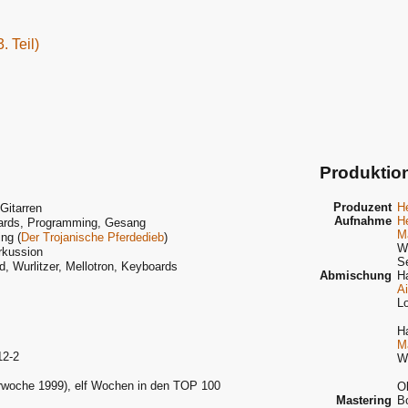
. Teil)
Produktio
Produzent
He
Gitarren
Aufnahme
He
oards, Programming, Gesang
M
ng (
Der Trojanische Pferdedieb
)
W
rkussion
S
 Wurlitzer, Mellotron, Keyboards
Abmischung
H
Ai
L
H
M
12-2
W
rwoche 1999), elf Wochen in den TOP 100
O
Mastering
B