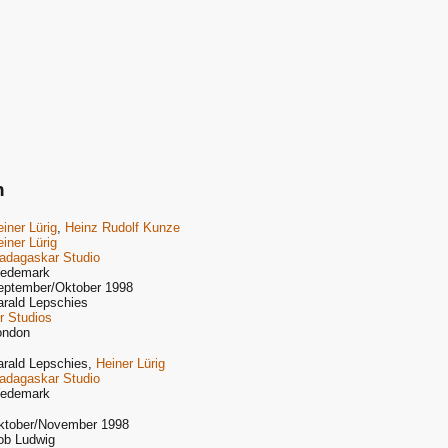
n
iner Lürig
,
Heinz Rudolf Kunze
iner Lürig
adagaskar Studio
edemark
eptember/Oktober 1998
arald Lepschies
r Studios
ondon
arald Lepschies,
Heiner Lürig
adagaskar Studio
edemark
ktober/November 1998
ob Ludwig