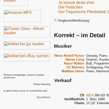
Je besser desto eher
Die Peitschen
Der Trojanische Pferdedieb (3
Singleveröffentlichung
Korrekt – im Detail
Musiker
Heinz Rudolf Kunze
Gesang, Piano, 
Heiner Lürig
Gitarren, Keyb
Raoul Walton
Baß, Programmi
CC Behrens
Schlagzeug, Pe
Matthias Ulmer
Piano, Hammond,
Respect knowledge; respect trained
personnel.
Verkauf
Deng Xiaoping
In girum imus nocte et consumimur igni
CD
WEA
398 425 9
Guy Deboro
Veröffentlicht
1. März 1999
Charts
12 (10. Kalende