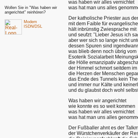
was haben wir alles vernichtet
was hat man uns alles genomm
Wollen Sie in "Was haben wir
angerichtet" reinhören?
Der katholische Priester aus d
Modem
mit dem Faible für evangelisch
ISDN/DSL
hält inbrünstig Zwiesprache mi
und seufzt: "Lieber Jesus ich sa
aber wer sich so lange nicht un
dessen Spuren sind irgendwann 
was blieb denn noch übrig vom
Esoterik Sozialarbeit Meinungs
die Hölle emanzipativ abgeschaf
der Himmel schmort seitdem im
die Herzen der Menschen gepan
das Ende des Tunnels kein Th
und immer nur Kälte und keinerl
und du glaubst doch wohl selbst
Was haben wir angerichtet
wie konnte es so weit kommen
was haben wir alles vernichtet
was hat man uns alles genomm
Der Fußballer ahnt es der Talk
der Würstchenverkäufer der Res