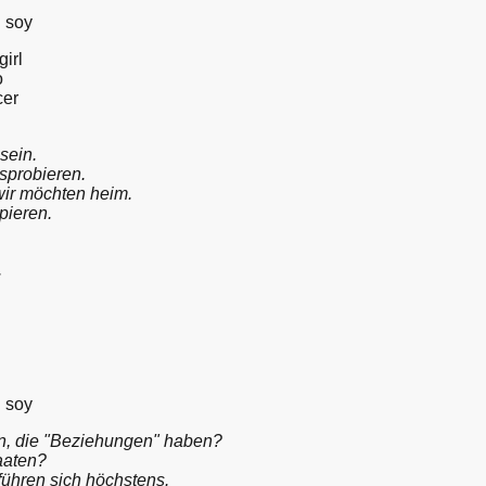
n soy
irl
o
cer
sein.
sprobieren.
wir möchten heim.
apieren.
.
n soy
n, die "Beziehungen" haben?
aaten?
tführen sich höchstens.