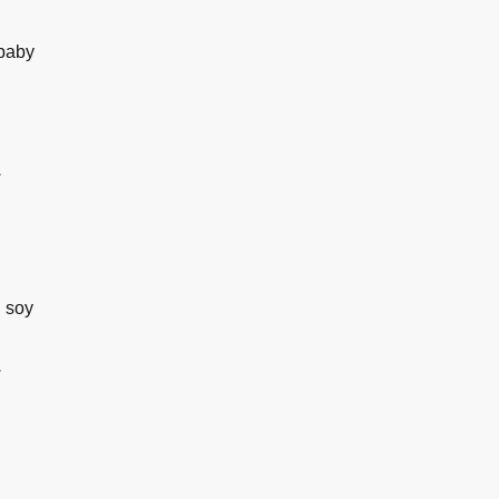
 baby
.
n soy
.