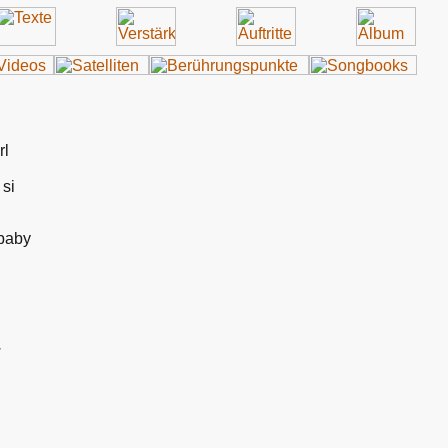
rl
si
 baby
.