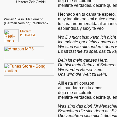
deja me encotrarte,
Unserer Zeit GmbH
mentirte verdades, decirte quie
Hechado en tu cama te espero, g
muy inquito eres mi dulce dese
Wollen Sie in "Mi Corazón
(German Version)" reinhören?
tu cara ardormenatda al amane
esplendida y sexy te veo
Modem
ISDN/DSL
Wo Du nicht bist, kann ich nicht 
Ich möchte gar nichts andres au
Wir sind wie alle andern, denn 
Es ist fast nie zu spät, das zu k
Dein ist mein ganzes Herz.
Du bist mein Reim auf Schmerz
Wir werden Riesen sein.
Uns wird die Welt zu klein.
Alli esta mi corazon
alli hundado en tu amor
deja me encotrarte,
mentirte verdades, decirte quie
Was sind das bloß für Mensche
Betrachten die sich denn als St
Die verführen sich nicht, die en