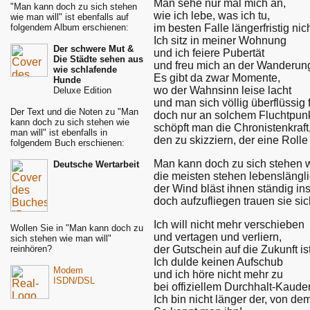
Man sehe nur mal mich an,
"Man kann doch zu sich stehen
wie ich lebe, was ich tu,
wie man will" ist ebenfalls auf
im besten Falle längerfristig nic
folgendem Album erschienen:
Ich sitz in meiner Wohnung
Der schwere Mut &
und ich feiere Pubertät
Die Städte sehen aus
und freu mich an der Wanderung
wie schlafende
Es gibt da zwar Momente,
Hunde
wo der Wahnsinn leise lacht
Deluxe Edition
und man sich völlig überflüssig f
Der Text und die Noten zu "Man
doch nur an solchem Fluchtpun
kann doch zu sich stehen wie
schöpft man die Chronistenkraft
man will" ist ebenfalls in
den zu skizziern, der eine Rolle 
folgendem Buch erschienen:
Man kann doch zu sich stehen w
Deutsche Wertarbeit
die meisten stehen lebenslänglic
der Wind bläst ihnen ständig in
doch aufzufliegen trauen sie sic
Ich will nicht mehr verschieben
Wollen Sie in "Man kann doch zu
und vertagen und verliern,
sich stehen wie man will"
der Gutschein auf die Zukunft ist
reinhören?
Ich dulde keinen Aufschub
Modem
und ich höre nicht mehr zu
ISDN/DSL
bei offiziellem Durchhalt-Kaude
Ich bin nicht länger der, von de