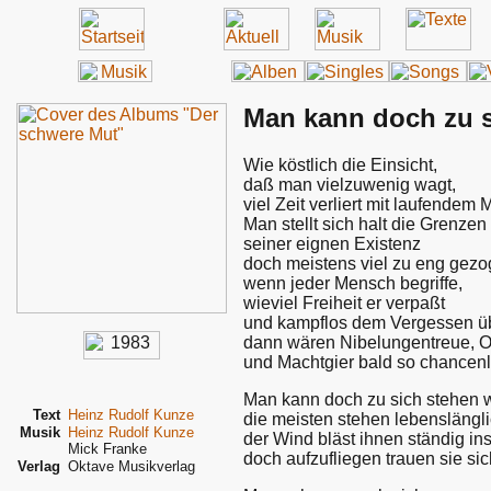
Man kann doch zu s
Wie köstlich die Einsicht,
daß man vielzuwenig wagt,
viel Zeit verliert mit laufendem 
Man stellt sich halt die Grenzen
seiner eignen Existenz
doch meistens viel zu eng gezog
wenn jeder Mensch begriffe,
wieviel Freiheit er verpaßt
und kampflos dem Vergessen üb
dann wären Nibelungentreue, Ob
und Machtgier bald so chancenl
Man kann doch zu sich stehen w
Text
Heinz Rudolf Kunze
die meisten stehen lebenslänglic
Musik
Heinz Rudolf Kunze
der Wind bläst ihnen ständig in
Mick Franke
doch aufzufliegen trauen sie sic
Verlag
Oktave Musikverlag