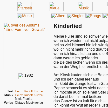
Kinderlied
Meine Füße sind so schwer wi
wenn ich wieder mal nicht aufp
bei so viel Himmel bin ich winz
wo ich nicht mehr richtig draufp
wenn ich hinaufschau und die B
dann werde ich geblendet
die Beiden lachen wenn ich nies
wann der Weg hier endlich end
Am Kiosk kaufen sich die Beiden
und ich geh dabei leer aus
mir klebt die Zunge fest am G
Pappe schmeckt es sieht nach 
Text
Heinz Rudolf Kunze
ich möchte auch so einen Stiel
Musik
Heinz Rudolf Kunze
du darfst bei mir mal beißen
Mick Franke
das Ganze ist zu kalt für dich –
Verlag
Oktave Musikverlag
ich könnt vor Wut an jeder Pus