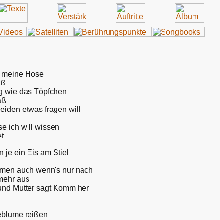
e meine Hose
aß
ig wie das Töpfchen
aß
eiden etwas fragen will
e ich will wissen
et
 je ein Eis am Stiel
aumen auch wenn's nur nach
mehr aus
 und Mutter sagt Komm her
teblume reißen