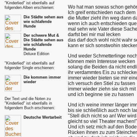
"Kinderlied" ist ebenfalls auf
Wo hat man sowas schon gehört! 
folgenden Alben erschienen:
Ich greif entschieden nach dem
Die Städte sehen aus
die Mutter zieht ihn weg dann da
wie schlafende
wenn ich auch entschieden que
Hunde
mal sehn wie Vater diese Sache s
darfst bei mir mal lecken
Der schwere Mut &
das darf doch wohl nicht wahr s
Die Städte sehen aus
wie schlafende
kann er sich sonstwohin stecke
Hunde
Deluxe Edition
Und weder Schmetterlinge noch
können mein Interesse wecken
"Kinderlied" ist ebenfalls auf
solang die Beiden da nicht endl
folgender Single erschienen:
ihr verdammtes Eis zu schlecke
Die kommen immer
immer wieder bieten sie mir ein
wieder
ich versuch den Stiel zu fassen
immer wieder ziehn sie sich mit
und ich beginne sie zu hassen
Der Text und die Noten zu
"Kinderlied" ist ebenfalls in
Und ich weine immer länger imm
folgendem Buch erschienen:
bis sie schließlich auch noch l
"Stell dich nicht so an! Wer w
Deutsche Wertarbeit
gleicht so viel Theater machen!
Und ich setz mich auf den Bode
Rücken ihnen zu zum Steinch