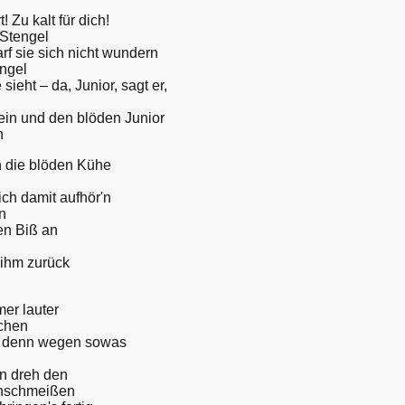
Zu kalt für dich!
 Stengel
rf sie sich nicht wundern
ngel
ieht – da, Junior, sagt er,
ein und den blöden Junior
n
 die blöden Kühe
ich damit aufhör'n
n
en Biß an
 ihm zurück
er lauter
achen
ird denn wegen sowas
"
n dreh den
enschmeißen