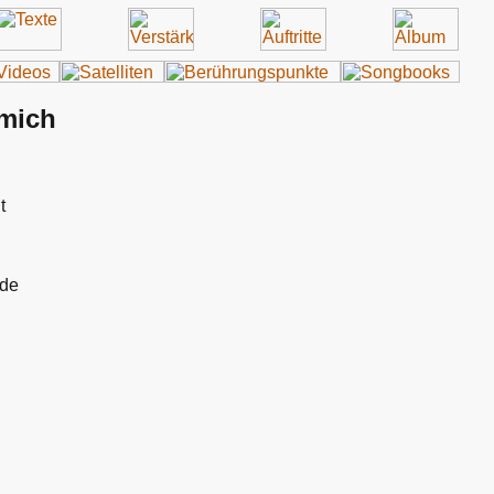
 mich
t
nde
n