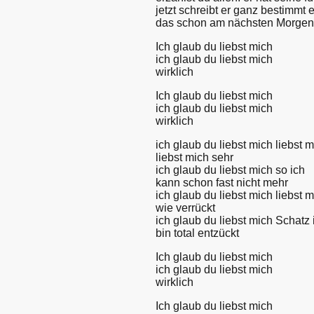
jetzt schreibt er ganz bestimmt
das schon am nächsten Morgen i
Ich glaub du liebst mich
ich glaub du liebst mich
wirklich
Ich glaub du liebst mich
ich glaub du liebst mich
wirklich
ich glaub du liebst mich liebst 
liebst mich sehr
ich glaub du liebst mich so ich
kann schon fast nicht mehr
ich glaub du liebst mich liebst 
wie verrückt
ich glaub du liebst mich Schatz 
bin total entzückt
Ich glaub du liebst mich
ich glaub du liebst mich
wirklich
Ich glaub du liebst mich