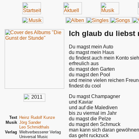
Ich glaub du liebst
Du magst mein Auto
du magst mein Haus
du findest auch mein Konto sieh
erfreulich aus
du magst den Garten
du magst den Pool
und meine vielen reichen Freu
findest du cool
Du magst Champagner
und Kaviar
und auf die Malediven
bis zu viermal im Jahr
Text
Heinz Rudolf Kunze
du magst die Pelze
Musik
Jörg Sander
du magst den Schmuck
Leo Schmidthals
man kann sich daran gewöhne
Verlag
Weltverbesserer Verlag
das geht ruckzuck
Universal Music