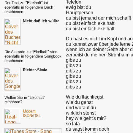
Telefon
Der Text zu "Ekelhaft" ist
ewig bist du
ebenfalls in folgendem Buch
erschienen:
Hauptperson
du bist jemand der mich schafft
Nicht daß ich wüßte
du bist einfach ekelhaft
du bist einfach ekelhaft
Du hast es nicht im Kopf und a
du kannst zwar über jede fern
wenn ich an deiner Seite aber d
Die Akkorde zu "Ekelhaft" sind
zerbeißt du meinen Strohhalm u
ebenfalls in folgendem Songbook
gibs zu
erschienen:
gibs zu
Richter-Skala
gibs zu
gibs zu
gibs zu
gibs zu
Wie du flachliegst
Wollen Sie in "Ekelhaft"
wie du gehst
reinhören?
und worauf du
Modem
wirklich stehst
ISDN/DSL
hey wie geht's mir?
so lala
du sagst komm doch