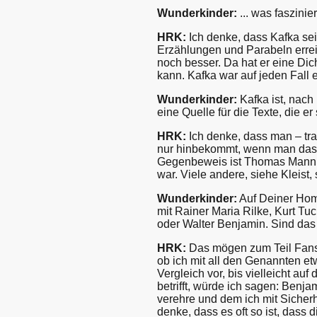
Wunderkinder:
... was faszinie
HRK:
Ich denke, dass Kafka sei
Erzählungen und Parabeln errei
noch besser. Da hat er eine Dic
kann. Kafka war auf jeden Fall
Wunderkinder:
Kafka ist, nach
eine Quelle für die Texte, die er
HRK:
Ich denke, dass man – tra
nur hinbekommt, wenn man das 
Gegenbeweis ist Thomas Mann, 
war. Viele andere, siehe Kleist,
Wunderkinder:
Auf Deiner Home
mit Rainer Maria Rilke, Kurt Tu
oder Walter Benjamin. Sind das U
HRK:
Das mögen zum Teil Fans s
ob ich mit all den Genannten e
Vergleich vor, bis vielleicht au
betrifft, würde ich sagen: Benjam
verehre und dem ich mit Sicherh
denke, dass es oft so ist, dass 