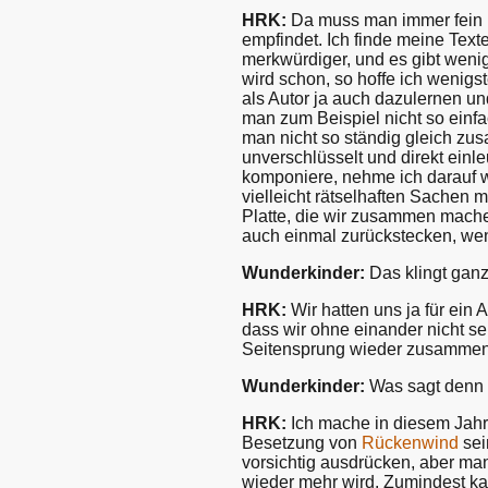
HRK:
Da muss man immer fein u
empfindet. Ich finde meine Text
merkwürdiger, und es gibt wenig
wird schon, so hoffe ich wenigs
als Autor ja auch dazulernen un
man zum Beispiel nicht so einfa
man nicht so ständig gleich z
unverschlüsselt und direkt einle
komponiere, nehme ich darauf 
vielleicht rätselhaften Sachen 
Platte, die wir zusammen mach
auch einmal zurückstecken, wen
Wunderkinder:
Das klingt ganz
HRK:
Wir hatten uns ja für ei
dass wir ohne einander nicht s
Seitensprung wieder zusammen
Wunderkinder:
Was sagt denn 
HRK:
Ich mache in diesem Jahr 
Besetzung von
Rückenwind
sei
vorsichtig ausdrücken, aber man
wieder mehr wird. Zumindest ka