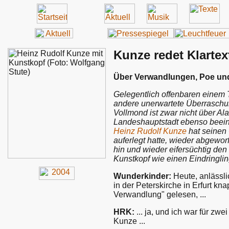
Kunze redet Klartex
Über Verwandlungen, Poe und
Gelegentlich offenbaren einem 
andere unerwartete Überraschun
Vollmond ist zwar nicht über Al
Landeshauptstadt ebenso beein
Heinz Rudolf Kunze
hat seinen 
auferlegt hatte, wieder abgewor
hin und wieder eifersüchtig de
Kunstkopf wie einen Eindringling
Wunderkinder:
Heute, anlässli
in der Peterskirche in Erfurt k
Verwandlung" gelesen, ...
HRK:
... ja, und ich war für zw
Kunze ...