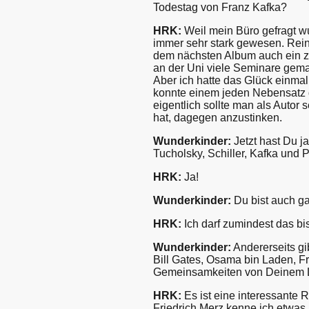
Todestag von Franz Kafka?
HRK:
Weil mein Büro gefragt wu
immer sehr stark gewesen. Rein 
dem nächsten Album auch ein zi
an der Uni viele Seminare gema
Aber ich hatte das Glück einma
konnte einem jeden Nebensatz 
eigentlich sollte man als Autor
hat, dagegen anzustinken.
Wunderkinder:
Jetzt hast Du ja
Tucholsky, Schiller, Kafka und 
HRK:
Ja!
Wunderkinder:
Du bist auch ga
HRK:
Ich darf zumindest das bi
Wunderkinder:
Andererseits gi
Bill Gates, Osama bin Laden, Fr
Gemeinsamkeiten von Deinem L
HRK:
Es ist eine interessante 
Friedrich Merz kenne ich etwas 