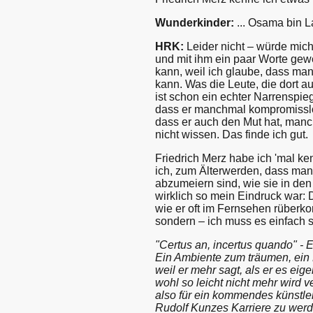
Wunderkinder:
... Osama bin L
HRK:
Leider nicht – würde mich
und mit ihm ein paar Worte gewe
kann, weil ich glaube, dass man
kann. Was die Leute, die dort a
ist schon ein echter Narrenspie
dass er manchmal kompromisslos
dass er auch den Mut hat, manc
nicht wissen. Das finde ich gut.
Friedrich Merz habe ich 'mal ke
ich, zum Älterwerden, dass man 
abzumeiern sind, wie sie in den
wirklich so mein Eindruck war: 
wie er oft im Fernsehen rüberko
sondern – ich muss es einfach s
"Certus an, incertus quando" -
Ein Ambiente zum träumen, ein 
weil er mehr sagt, als er es eig
wohl so leicht nicht mehr wird 
also für ein kommendes künstler
Rudolf Kunzes Karriere zu werde