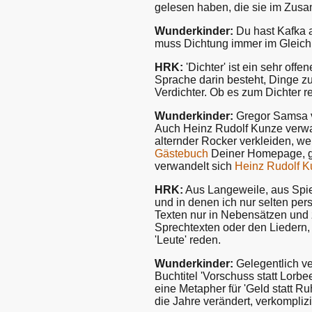
gelesen haben, die sie im Zusa
Wunderkinder:
Du hast Kafka a
muss Dichtung immer im Gleic
HRK:
'Dichter' ist ein sehr of
Sprache darin besteht, Dinge z
Verdichter. Ob es zum Dichter 
Wunderkinder:
Gregor Samsa v
Auch Heinz Rudolf Kunze verwan
alternder Rocker verkleiden, wen
Gästebuch
Deiner Homepage, ge
verwandelt sich
Heinz Rudolf 
HRK:
Aus Langeweile, aus Spielt
und in denen ich nur selten pe
Texten nur in Nebensätzen und 
Sprechtexten oder den Liedern, 
'Leute' reden.
Wunderkinder:
Gelegentlich ve
Buchtitel 'Vorschuss statt Lorb
eine Metapher für 'Geld statt Ru
die Jahre verändert, verkomplizi