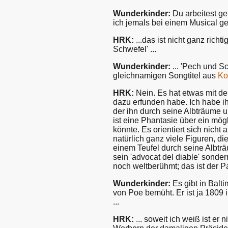
Wunderkinder:
Du arbeitest ge
ich jemals bei einem Musical geh
HRK:
...das ist nicht ganz rich
Schwefel' ...
Wunderkinder:
... 'Pech und S
gleichnamigen Songtitel aus
Ko
HRK:
Nein. Es hat etwas mit der
dazu erfunden habe. Ich habe ih
der ihn durch seine Albträume u
ist eine Phantasie über ein mö
könnte. Es orientiert sich nich
natürlich ganz viele Figuren, di
einem Teufel durch seine Albträu
sein 'advocat del diable' sond
noch weltberühmt; das ist der Pa
Wunderkinder:
Es gibt in Balt
von Poe bemüht. Er ist ja 1809 
...
HRK:
... soweit ich weiß ist er