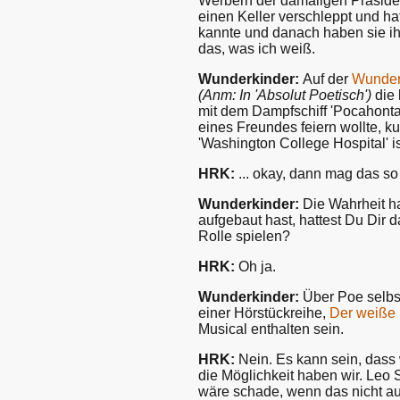
Werbern der damaligen Präsiden
einen Keller verschleppt und ha
kannte und danach haben sie ih
das, was ich weiß.
Wunderkinder:
Auf der
Wunder
(Anm: In 'Absolut Poetisch')
die 
mit dem Dampfschiff 'Pocahontas
eines Freundes feiern wollte, 
'Washington College Hospital' is
HRK:
... okay, dann mag das so
Wunderkinder:
Die Wahrheit ha
aufgebaut hast, hattest Du Dir
Rolle spielen?
HRK:
Oh ja.
Wunderkinder:
Über Poe selbst 
einer Hörstückreihe,
Der weiße
Musical enthalten sein.
HRK:
Nein. Es kann sein, dass
die Möglichkeit haben wir. Leo
wäre schade, wenn das nicht au