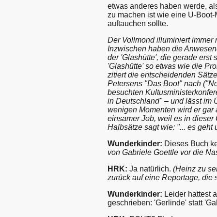
etwas anderes haben werde, al
zu machen ist wie eine U-Boot-
auftauchen sollte.
Der Vollmond illuminiert immer 
Inzwischen haben die Anwesende
der 'Glashütte', die gerade erst 
'Glashütte' so etwas wie die Pr
zitiert die entscheidenden Sät
Petersens "Das Boot" nach ("Not
besuchten Kultusministerkonfere
in Deutschland" – und lässt im
wenigen Momenten wird er gar al
einsamer Job, weil es in diese
Halbsätze sagt wie: "... es geh
Wunderkinder:
Dieses Buch k
von Gabriele Goettle vor die Na
HRK:
Ja natürlich.
(Heinz zu se
zurück auf eine Reportage, die 
Wunderkinder:
Leider hattest
geschrieben: 'Gerlinde' statt 'Ga