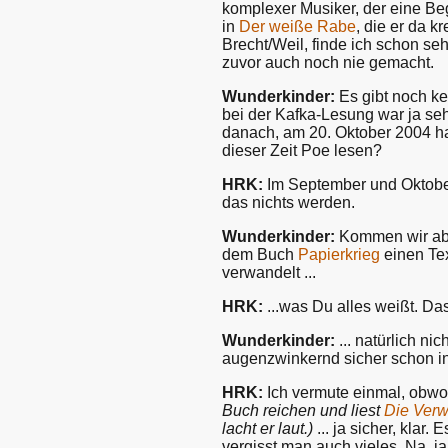
komplexer Musiker, der eine Beg
in
Der weiße Rabe
, die er da 
Brecht/Weil, finde ich schon s
zuvor auch noch nie gemacht.
Wunderkinder:
Es gibt noch k
bei der Kafka-Lesung war ja seh
danach, am 20. Oktober 2004 ha
dieser Zeit Poe lesen?
HRK:
Im September und Oktober 
das nichts werden.
Wunderkinder:
Kommen wir absc
dem Buch
Papierkrieg
einen Tex
verwandelt ...
HRK:
...was Du alles weißt. Das 
Wunderkinder:
... natürlich ni
augenzwinkernd sicher schon i
HRK:
Ich vermute einmal, obwohl
Buch reichen und liest
Die Ver
lacht er laut.)
... ja sicher, klar
vergisst man auch vieles. Na, ja