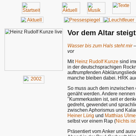
Vor dem Altar steig
Wasser bis zum Hals steht mir
vor
Mit
Heinz Rudolf Kunze
sind imm
in der deutschsprachigen Rockm
auftrumpfenden Abklärungsliede
manche bleiben dabei. HRK au
So muss auch dem inzwischen dr
genäht werden. Andere nennen 
"Kummerkasten ist, seit er den
gedreht, gewendet und sprachlic
zwischen Aphorismus und Kalauer
Heiner Lürig
und
Matthias Ulme
selbst vor einem Rap (
Nichts is
Präsentiert vom Anker und ausve