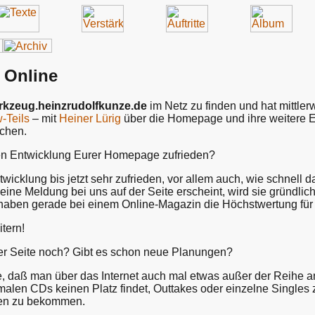
s Online
rkzeug.heinzrudolfkunze.de
im Netz zu finden und hat mittlerw
w-Teils
– mit
Heiner Lürig
über die Homepage und ihre weitere En
ochen.
gen Entwicklung Eurer Homepage zufrieden?
ntwicklung bis jetzt sehr zufrieden, vor allem auch, wie schnel
eine Meldung bei uns auf der Seite erscheint, wird sie gründlich
 haben gerade bei einem Online-Magazin die Höchstwertung für d
tern!
der Seite noch? Gibt es schon neue Planungen?
e, daß man über das Internet auch mal etwas außer der Reihe 
rmalen CDs keinen Platz findet, Outtakes oder einzelne Single
nen zu bekommen.