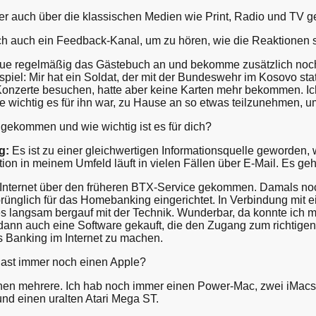
 auch über die klassischen Medien wie Print, Radio und TV gehe
ch auch ein Feedback-Kanal, um zu hören, wie die Reaktionen 
aue regelmäßig das Gästebuch an und bekomme zusätzlich noch ei
spiel: Mir hat ein Soldat, der mit der Bundeswehr im Kosovo stat
onzerte besuchen, hatte aber keine Karten mehr bekommen. Ich
ie wichtig es für ihn war, zu Hause an so etwas teilzunehmen, u
 gekommen und wie wichtig ist es für dich?
g:
Es ist zu einer gleichwertigen Informationsquelle geworden, 
on in meinem Umfeld läuft in vielen Fällen über E-Mail. Es geh
 Internet über den früheren BTX-Service gekommen. Damals noch 
prünglich für das Homebanking eingerichtet. In Verbindung mit 
es langsam bergauf mit der Technik. Wunderbar, da konnte ich mi
 dann auch eine Software gekauft, die den Zugang zum richtigen 
s Banking im Internet zu machen.
ast immer noch einen Apple?
en mehrere. Ich hab noch immer einen Power-Mac, zwei iMacs, 
nd einen uralten Atari Mega ST.