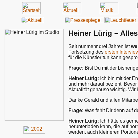
Heiner Lürig – Alle
Seit nunmehr drei Jahren ist
we
Fortsetzung des
ersten Intervie
für die Künstler tun kann gespr
Frage:
Bist Du mit der bisheri
Heiner Lürig:
Ich bin mit der E
und mehr darauf bezieht. Bevor 
Aktualität genauso wichtig. Wir
Danke Gerald und allen Mitarbei
Frage:
Was fehlt Dir denn auf 
Heiner Lürig:
Ich hätte es gern
herunterladen kann, die auf no
werden, auch kleineren Portio