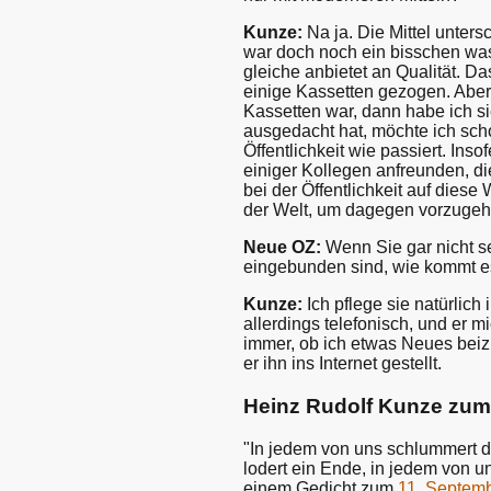
Kunze:
Na ja. Die Mittel unters
war doch noch ein bisschen was
gleiche anbietet an Qualität. Da
einige Kassetten gezogen. Aber 
Kassetten war, dann habe ich si
ausgedacht hat, möchte ich sch
Öffentlichkeit wie passiert. Ins
einiger Kollegen anfreunden, di
bei der Öffentlichkeit auf dies
der Welt, um dagegen vorzugeh
Neue OZ:
Wenn Sie gar nicht se
eingebunden sind, wie kommt es
Kunze:
Ich pflege sie natürlic
allerdings telefonisch, und er m
immer, ob ich etwas Neues beiz
er ihn ins Internet gestellt.
Heinz Rudolf Kunze zum
"In jedem von uns schlummert d
lodert ein Ende, in jedem von u
einem Gedicht zum
11. Septem