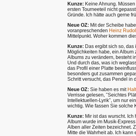
Kunze:
Keine Ahnung. Müssen Si
ersten Tourneeteil nicht gepasst
Gründe. Ich hätte auch gerne früh
Neue OZ:
Mit der Scheibe habe
voranpreschenden
Heinz Rudol
Mittelpunkt. Woher kommen di
Kunze:
Das ergibt sich so, das i
Möglichkeiten habe, ein Album z
Albums zu verändern, besteht in
Und durch das, was ich weglass
das Profil einer Platte beeinfl
besonders gut zusammen gepasst.
Schritt versucht, das Pendel in
Neue OZ:
Sie haben es mit
Hal
Verrisse gelesen, "Seichtes P
Intellektuellen-Lyrik", um nur e
wichtig. Wie fassen Sie solche 
Kunze:
Mir ist das wurscht. Ic
Album wurde im Musik-Express n
Alben aller Zeiten bezeichnet. 
Mitte die Wahrheit ab. Ich kann