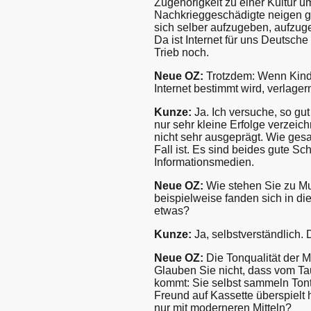
Zugehörigkeit zu einer Kultur u
Nachkrieggeschädigte neigen ge
sich selber aufzugeben, aufzuge
Da ist Internet für uns Deutsch
Trieb noch.
Neue OZ:
Trotzdem: Wenn Kinde
Internet bestimmt wird, verlage
Kunze:
Ja. Ich versuche, so g
nur sehr kleine Erfolge verzeic
nicht sehr ausgeprägt. Wie gesa
Fall ist. Es sind beides gute Sc
Informationsmedien.
Neue OZ:
Wie stehen Sie zu Mu
beispielweise fanden sich in d
etwas?
Kunze:
Ja, selbstverständlich. D
Neue OZ:
Die Tonqualität der M
Glauben Sie nicht, dass vom Ta
kommt: Sie selbst sammeln Tont
Freund auf Kassette überspielt h
nur mit moderneren Mitteln?