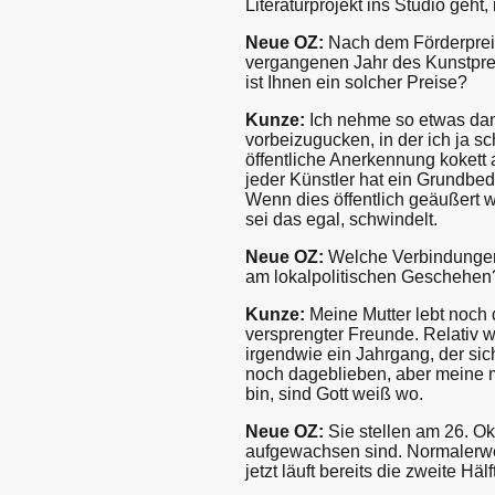
Literaturprojekt ins Studio geht,
Neue OZ:
Nach dem Förderpreis 
vergangenen Jahr des Kunstpre
ist Ihnen ein solcher Preise?
Kunze:
Ich nehme so etwas dank
vorbeizugucken, in der ich ja s
öffentliche Anerkennung kokett 
jeder Künstler hat ein Grundbed
Wenn dies öffentlich geäußert w
sei das egal, schwindelt.
Neue OZ:
Welche Verbindungen 
am lokalpolitischen Geschehen
Kunze:
Meine Mutter lebt noch 
versprengter Freunde. Relativ 
irgendwie ein Jahrgang, der sich
noch dageblieben, aber meine 
bin, sind Gott weiß wo.
Neue OZ:
Sie stellen am 26. Ok
aufgewachsen sind. Normalerwei
jetzt läuft bereits die zweite H