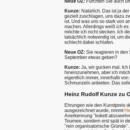
Neue OZ:
Fürchten Sie auch um
Kunze:
Natürlich. Das ist ja der
gezielt zuschlagen, uns dazu z
ist. Und was uns so stark von 
machen. Allerdings weiß ich es j
möchte ich nicht stecken. Ich d
tatsächlich notwendig ist, um d
schlecht dabei schlafen.
Neue OZ:
Sie reagieren in den 
September etwas geben?
Kunze:
Ja, wir gucken mal. Ich 
hineinzunehmen, aber ich möcht
eigentlich immer, innerhalb von
Schmunzeln anbieten. Das soll
Heinz Rudolf Kunze zu O
Ehrungen wie den Kunstpreis d
ausgezeichnet wurde, nimmt
He
Anerkennung "kokett abzuwehre
Tournee, sondern erst spät in d
"rein organisatorische Gründe".