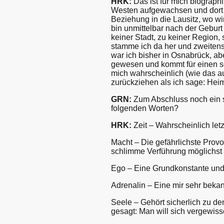
HRK:
Das ist für mich biograph
Westen aufgewachsen und dort s
Beziehung in die Lausitz, wo w
bin unmittelbar nach der Geburt
keiner Stadt, zu keiner Region
stamme ich da her und zweitens
war ich bisher in Osnabrück, ab
gewesen und kommt für einen so 
mich wahrscheinlich (wie das auc
zurückziehen als ich sage: Heim
GRN:
Zum Abschluss noch ein s
folgenden Worten?
HRK:
Zeit – Wahrscheinlich let
Macht – Die gefährlichste Prov
schlimme Verführung möglichst w
Ego – Eine Grundkonstante und 
Adrenalin – Eine mir sehr bekan
Seele – Gehört sicherlich zu de
gesagt: Man will sich vergewiss