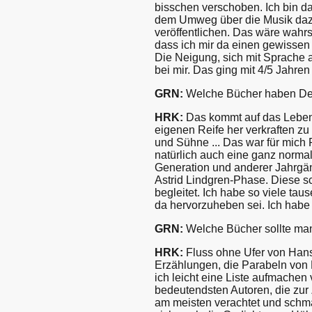
bisschen verschoben. Ich bin d
dem Umweg über die Musik dazu
veröffentlichen. Das wäre wahr
dass ich mir da einen gewissen
Die Neigung, sich mit Sprache 
bei mir. Das ging mit 4/5 Jahren 
GRN:
Welche Bücher haben Dei
HRK:
Das kommt auf das Lebensa
eigenen Reife her verkraften 
und Sühne ... Das war für mich 
natürlich auch eine ganz norm
Generation und anderer Jahrgäng
Astrid Lindgren-Phase. Diese 
begleitet. Ich habe so viele ta
da hervorzuheben sei. Ich habe 
GRN:
Welche Bücher sollte ma
HRK:
Fluss ohne Ufer von Hans
Erzählungen, die Parabeln von K
ich leicht eine Liste aufmachen
bedeutendsten Autoren, die zur 
am meisten verachtet und schmä