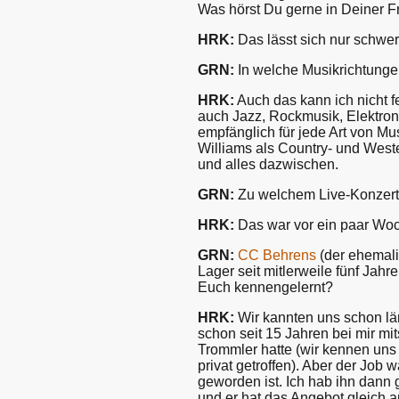
Was hörst Du gerne in Deiner Fr
HRK:
Das lässt sich nur schwer
GRN:
In welche Musikrichtunge
HRK:
Auch das kann ich nicht f
auch Jazz, Rockmusik, Elektroni
empfänglich für jede Art von M
Williams als Country- und West
und alles dazwischen.
GRN:
Zu welchem Live-Konzert b
HRK:
Das war vor ein paar Woc
GRN:
CC Behrens
(der ehemali
Lager seit mitlerweile fünf Jahr
Euch kennengelernt?
HRK:
Wir kannten uns schon län
schon seit 15 Jahren bei mir mit
Trommler hatte (wir kennen uns
privat getroffen). Aber der Job 
geworden ist. Ich hab ihn dann 
und er hat das Angebot gleich 