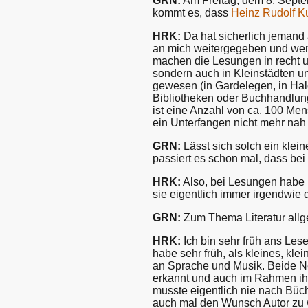
GRN:
Am Freitag, dem 8. Septe
kommt es, dass
Heinz Rudolf K
HRK:
Da hat sicherlich jemand
an mich weitergegeben und wenn
machen die Lesungen in recht un
sondern auch in Kleinstädten und
gewesen (in Gardelegen, in Hal
Bibliotheken oder Buchhandlunge
ist eine Anzahl von ca. 100 Me
ein Unterfangen nicht mehr nah
GRN:
Lässt sich solch ein klei
passiert es schon mal, dass bei 
HRK:
Also, bei Lesungen habe i
sie eigentlich immer irgendwie d
GRN:
Zum Thema Literatur allg
HRK:
Ich bin sehr früh ans Les
habe sehr früh, als kleines, kle
an Sprache und Musik. Beide Ne
erkannt und auch im Rahmen ihre
musste eigentlich nie nach Büch
auch mal den Wunsch Autor zu we