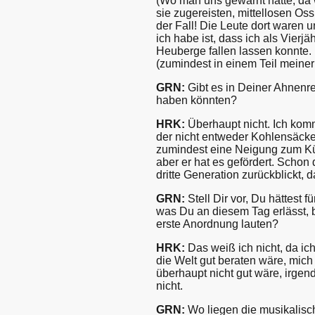
(Wo man uns gewarnt hatte, da 
sie zugereisten, mittellosen Oss
der Fall! Die Leute dort waren u
ich habe ist, dass ich als Vier
Heuberge fallen lassen konnte.
(zumindest in einem Teil meine
GRN:
Gibt es in Deiner Ahnenre
haben könnten?
HRK:
Überhaupt nicht. Ich komm
der nicht entweder Kohlensäcke
zumindest eine Neigung zum Künst
aber er hat es gefördert. Scho
dritte Generation zurückblickt,
GRN:
Stell Dir vor, Du hättest 
was Du an diesem Tag erlässt, b
erste Anordnung lauten?
HRK:
Das weiß ich nicht, da ic
die Welt gut beraten wäre, mich
überhaupt nicht gut wäre, irgen
nicht.
GRN:
Wo liegen die musikalisc