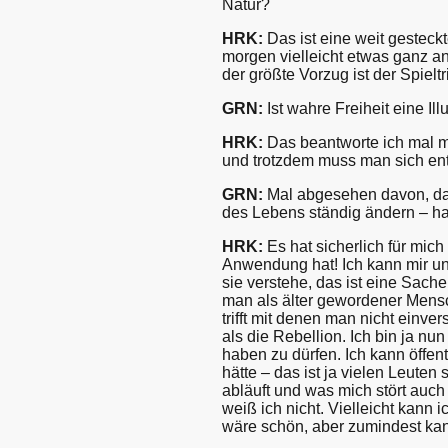
Natur?
HRK:
Das ist eine weit gesteck
morgen vielleicht etwas ganz a
der größte Vorzug ist der Spieltr
GRN:
Ist wahre Freiheit eine Ill
HRK:
Das beantworte ich mal mit
und trotzdem muss man sich en
GRN:
Mal abgesehen davon, das
des Lebens ständig ändern – ha
HRK:
Es hat sicherlich für mich
Anwendung hat! Ich kann mir unt
sie verstehe, das ist eine Sac
man als älter gewordener Mensch
trifft mit denen man nicht einv
als die Rebellion. Ich bin ja nu
haben zu dürfen. Ich kann öffen
hätte – das ist ja vielen Leute
abläuft und was mich stört auch 
weiß ich nicht. Vielleicht kan
wäre schön, aber zumindest kann