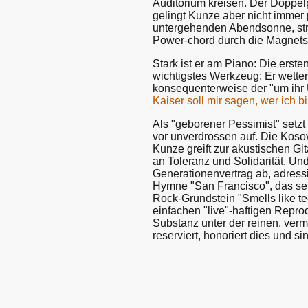
Auditorium kreisen. Der Doppe
gelingt Kunze aber nicht immer p
untergehenden Abendsonne, stre
Power-chord durch die Magnetspu
Stark ist er am Piano: Die erst
wichtigstes Werkzeug: Er wette
konsequenterweise der "um ihr
Kaiser soll mir sagen, wer ich b
Als "geborener Pessimist" setzt
vor unverdrossen auf. Die Kosovo
Kunze greift zur akustischen Git
an Toleranz und Solidarität. U
Generationenvertrag ab, adressi
Hymne "San Francisco", das selb
Rock-Grundstein "Smells like te
einfachen "live"-haftigen Reprod
Substanz unter der reinen, ver
reserviert, honoriert dies und si