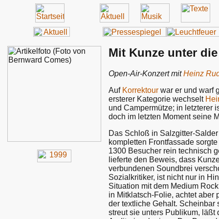
Mit Kunze unter di
Open-Air-Konzert mit
Heinz Rud
Auf
Korrektour
war er und warf g
ersterer Kategorie wechselt
Hei
und Campermütze; in letzterer i
doch im letzten Moment seine M
Das Schloß in Salzgitter-Salder
kompletten Frontfassade sorgte 
1300 Besucher rein technisch g
lieferte den Beweis, dass Kunz
verbundenen Soundbrei verschon
Sozialkritiker, ist nicht nur in 
Situation mit dem Medium Rockm
in Mitklatsch-Folie, achtet aber
der textliche Gehalt. Scheinbar s
streut sie unters Publikum, lä