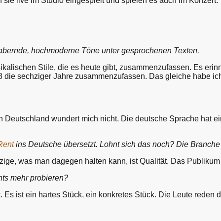
 sie live im Studio eingespielt und spielen es auch im Konzert.
 wabernde, hochmoderne Töne unter gesprochenen Texten.
sikalischen Stile, die es heute gibt, zusammenzufassen. Es er
68 die sechziger Jahre zusammenzufassen. Das gleiche habe ich
Deutschland wundert mich nicht. Die deutsche Sprache hat eine
Rent
ins Deutsche übersetzt. Lohnt sich das noch? Die Branche
ige, was man dagegen halten kann, ist Qualität. Das Publikum 
hts mehr probieren?
. Es ist ein hartes Stück, ein konkretes Stück. Die Leute rede