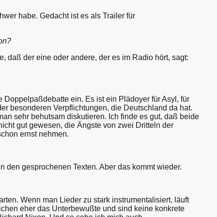
hwer habe. Gedacht ist es als Trailer für
ion?
fe, daß der eine oder andere, der es im Radio hört, sagt:
e Doppelpaßdebatte ein. Es ist ein Plädoyer für Asyl, für
der besonderen Verpflichtungen, die Deutschland da hat.
 man sehr behutsam diskutieren. Ich finde es gut, daß beide
ht gut gewesen, die Ängste von zwei Dritteln der
schon ernst nehmen.
r in den gesprochenen Texten. Aber das kommt wieder.
en. Wenn man Lieder zu stark instrumentalisiert, läuft
reichen eher das Unterbewußte und sind keine konkrete