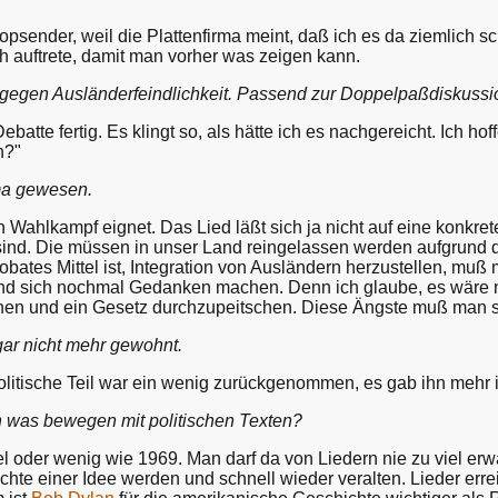
opsender, weil die Plattenfirma meint, daß ich es da ziemlich sc
 auftrete, damit man vorher was zeigen kann.
d gegen Ausländerfeindlichkeit. Passend zur Doppelpaßdiskuss
batte fertig. Es klingt so, als hätte ich es nachgereicht. Ich hof
n?"
ma gewesen.
en Wahlkampf eignet. Das Lied läßt sich ja nicht auf eine konkret
 sind. Die müssen in unser Land reingelassen werden aufgrund 
obates Mittel ist, Integration von Ausländern herzustellen, muß
 sich nochmal Gedanken machen. Denn ich glaube, es wäre nic
hen und ein Gesetz durchzupeitschen. Diese Ängste muß man 
gar nicht mehr gewohnt.
 politische Teil war ein wenig zurückgenommen, es gab ihn meh
was bewegen mit politischen Texten?
der wenig wie 1969. Man darf da von Liedern nie zu viel erwart
chte einer Idee werden und schnell wieder veralten. Lieder er