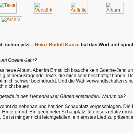
t: schon jetzt –
Heinz Rudolf Kunze
hat das Wort und sprich
g zum Goethe-Jahr?
s neue Album. Aber im Ernst: Ich brauche kein Goethe-Jahr, um m
s gibt herausragende Texte, die mich sehr beschäftigt haben. 
at mich schwer beeindruckt. Und die Wahlverwandtschaften sind
h nicht bauen.
t gerade in den Herrenhäuser Gärten entstanden. Warum da?
ohnt da nebenan und hat den Schauplatz vorgeschlagen. Die Ri
 Hintergrund. Ein geeigneter Schauplatz für dieses relativ ern
. Es ist mir gar nicht leichtgefallen, ein ernstes Lied zu präsent