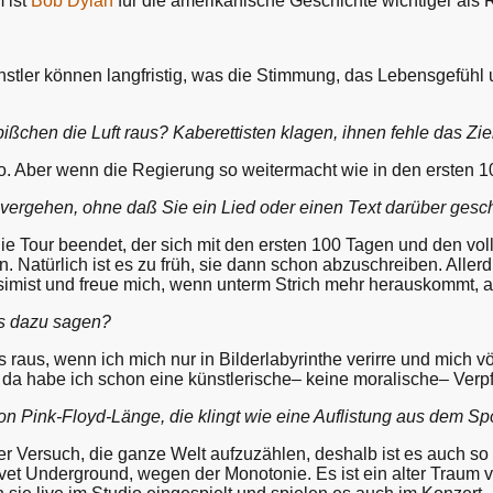
 ist
Bob Dylan
für die amerikanische Geschichte wichtiger als 
Künstler können langfristig, was die Stimmung, das Lebensgefüh
.
ßchen die Luft raus? Kaberettisten klagen, ihnen fehle das Ziel
o. Aber wenn die Regierung so weitermacht wie in den ersten 10
 vergehen, ohne daß Sie ein Lied oder einen Text darüber gesc
die Tour beendet, der sich mit den ersten 100 Tagen und den vol
 Natürlich ist es zu früh, sie dann schon abzuschreiben. Aller
imist und freue mich, wenn unterm Strich mehr herauskommt, a
as dazu sagen?
 raus, wenn ich mich nur in Bilderlabyrinthe verirre und mich v
da habe ich schon eine künstlerische– keine moralische– Verpf
von Pink-Floyd-Länge, die klingt wie eine Auflistung aus dem 
der Versuch, die ganze Welt aufzuzählen, deshalb ist es auch s
t Underground, wegen der Monotonie. Es ist ein alter Traum vo