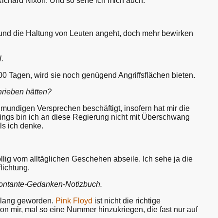
Richard Nixon. Und so sehe ich mich auch.
l und die Haltung von Leuten angeht, doch mehr bewirken
.
0 Tagen, wird sie noch genügend Angriffsflächen bieten.
hrieben hätten?
lmundigen Versprechen beschäftigt, insofern hat mir die
dings bin ich an diese Regierung nicht mit Überschwang
ls ich denke.
öllig vom alltäglichen Geschehen abseile. Ich sehe ja die
lichtung.
Spontante-Gedanken-Notizbuch.
o lang geworden.
Pink Floyd
ist nicht die richtige
n mir, mal so eine Nummer hinzukriegen, die fast nur auf