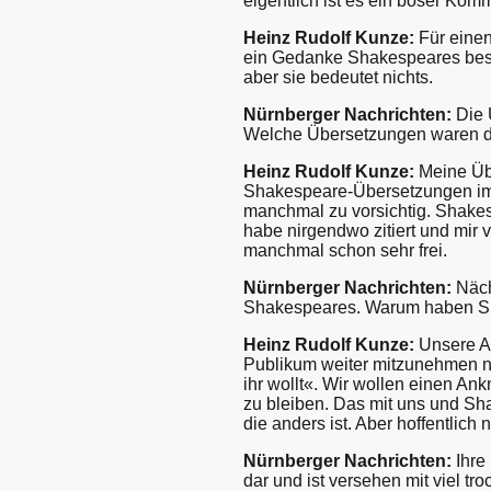
eigentlich ist es ein böser Kom
Heinz Rudolf Kunze:
Für eine
ein Gedanke Shakespeares beson
aber sie bedeutet nichts.
Nürnberger Nachrichten:
Die 
Welche Übersetzungen waren di
Heinz Rudolf Kunze:
Meine Übe
Shakespeare-Übersetzungen im Mo
manchmal zu vorsichtig. Shakesp
habe nirgendwo zitiert und mir 
manchmal schon sehr frei.
Nürnberger Nachrichten:
Näch
Shakespeares. Warum haben Sie
Heinz Rudolf Kunze:
Unsere Au
Publikum weiter mitzunehmen 
ihr wollt«. Wir wollen einen A
zu bleiben. Das mit uns und Sh
die anders ist. Aber hoffentlich 
Nürnberger Nachrichten:
Ihre
dar und ist versehen mit viel t