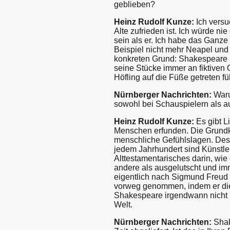
geblieben?
Heinz Rudolf Kunze:
Ich versu
Alte zufrieden ist. Ich würde n
sein als er. Ich habe das Ganz
Beispiel nicht mehr Neapel und
konkreten Grund: Shakespeare ha
seine Stücke immer an fiktiven 
Höfling auf die Füße getreten f
Nürnberger Nachrichten:
Waru
sowohl bei Schauspielern als 
Heinz Rudolf Kunze:
Es gibt L
Menschen erfunden. Die Grundk
menschliche Gefühlslagen. Deswe
jedem Jahrhundert sind Künstle
Alttestamentarisches darin, wie
andere als ausgelutscht und i
eigentlich nach Sigmund Freud
vorweg genommen, indem er dies
Shakespeare irgendwann nicht m
Welt.
Nürnberger Nachrichten:
Shak