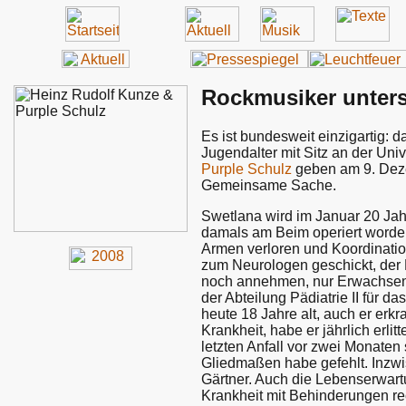
Rockmusiker unter
Es ist bundesweit einzigartig: 
Jugendalter mit Sitz an der Uni
Purple Schulz
geben am 9. Dezem
Gemeinsame Sache.
Swetlana wird im Januar 20 Jahr
damals am Beim operiert worden,
Armen verloren und Koordinatio
zum Neurologen geschickt, der M
noch annehmen, nur Erwachsene se
der Abteilung Pädiatrie II für d
heute 18 Jahre alt, auch er erkr
Krankheit, habe er jährlich erli
letzten Anfall vor zwei Monaten 
Gliedmaßen habe gefehlt. Inzwisc
Gärtner. Auch die Lebenserwart
Krankheit mit Behinderungen r