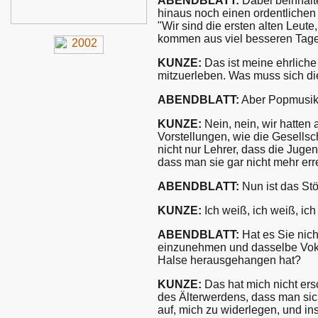
ABENDBLATT:
Dabei beinhalte
hinaus noch einen ordentlichen 
"Wir sind die ersten alten Leute
kommen aus viel besseren Tage
KUNZE:
Das ist meine ehrliche
mitzuerleben. Was muss sich di
ABENDBLATT:
Aber Popmusik is
KUNZE:
Nein, nein, wir hatten
Vorstellungen, wie die Gesells
nicht nur Lehrer, dass die Juge
dass man sie gar nicht mehr err
ABENDBLATT:
Nun ist das St
KUNZE:
Ich weiß, ich weiß, ich
ABENDBLATT:
Hat es Sie nicht
einzunehmen und dasselbe Vokab
Halse herausgehangen hat?
KUNZE:
Das hat mich nicht ers
des Älterwerdens, dass man sich 
auf, mich zu widerlegen, und in