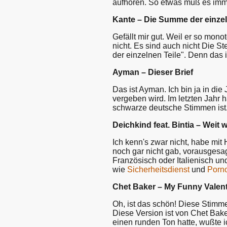
aufhören. So etwas muß es imm
Kante – Die Summe der einzel
Gefällt mir gut. Weil er so mono
nicht. Es sind auch nicht Die S
der einzelnen Teile". Denn das 
Ayman – Dieser Brief
Das ist Ayman. Ich bin ja in die
vergeben wird. Im letzten Jahr 
schwarze deutsche Stimmen ist.
Deichkind feat. Bintia – Weit 
Ich kenn's zwar nicht, habe mi
noch gar nicht gab, vorausgesag
Französisch oder Italienisch un
wie
Sicherheitsdienst
und
Porn
Chet Baker – My Funny Valen
Oh, ist das schön! Diese Stimm
Diese Version ist von Chet Bak
einen runden Ton hatte, wußte i