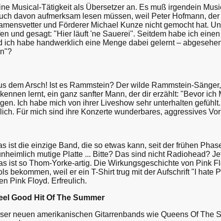
ine Musical-Tätigkeit als Übersetzer an. Es muß irgendein Mus
uch davon aufmerksam lesen müssen, weil Peter Hofmann, der
mensvetter und Förderer Michael Kunze nicht gemocht hat. Und
en und gesagt: "Hier läuft 'ne Sauerei". Seitdem habe ich einen
 ich habe handwerklich eine Menge dabei gelernt – abgesehen d
en"?
aus dem Arsch! Ist es Rammstein? Der wilde Rammstein-Sänger, 
ennen lernt, ein ganz sanfter Mann, der dir erzählt: "Bevor ich
ogen. Ich habe mich von ihrer Liveshow sehr unterhalten gefühlt
erlich. Für mich sind ihre Konzerte wunderbares, aggressives Vor
 ist die einzige Band, die so etwas kann, seit der frühen Phas
nheimlich mutige Platte ... Bitte? Das sind nicht Radiohead? Jetzt 
 ist so Thom-Yorke-artig. Die Wirkungsgeschichte von Pink Floy
s bekommen, weil er ein T-Shirt trug mit der Aufschrift "I hate
en Pink Floyd. Erfreulich.
eel Good Hit Of The Summer
ieser neuen amerikanischen Gitarrenbands wie Queens Of The Sto