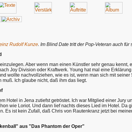
einz Rudolf Kunze
. Im Blind Date tritt der Pop-Veteran auch fü
d
einzulegen. Aber wenn man einen Künstler sehr genau kennt, er
 nach Joy Division oder Kraftwerk. Young hat mal eine Erkläru
nd wollte nachvollziehen, wie es ist, wenn man sich mit seine
muß. Ich glaube nicht, daß ihm das liegt.
ef
em Hotel in Jena zutiefst getröstet. Ich war Mitglied einer Ju
schon wie Loriot. Und dann lief nachts dieses Lied im Hotel. Da
Es ist kein Zufall, daß Chris von Rautenkranz jetzt bei meine
kenball" aus "Das Phantom der Oper"