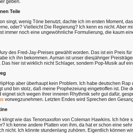
er geben.
nen Teile
ton singt, wenig Töne benutzt, dachte ich im ersten Moment, das 
terne, oder? Vielleicht Die Regierung? Ich kenn es nicht. Aber 
ist immer noch eine ungewöhnliche Formulierung, die kaum eine
 Jury des Fred-Jay-Preises gewählt worden. Das ist ein Preis fü
habe ich ihn bekommen. Ayman ist unser diesjähriger Preisträger
 Das hier ist wirklich nicht Schlager, sondern Pop-Musik auf e
weg
t HipHop aber überhaupt kein Problem. Ich habe deutschen Rap 
t und bin stolz, daß meine Prophezeiung eingetroffen ist. Die d
d eignet sich wegen ihrer inneren Rhythmik sehr gut dafür, ges
os
vorwegzunehmen. Letzten Endes wird Sprechen den Gesang 
tine
e klingt wie das Tenorsaxofon von Coleman Hawkins. Ich höre s
er? Ich kenne andere Platten von ihm, da hat er schon eine seh
ch nicht. Ich könnte stundenlang zuhören. Eigentlich können wir