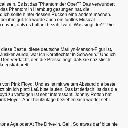
ical sein. Es ist das "Phantom der Oper"? Das verwundert
 das Phantom in Hamburg gesungen hat, die
 ich sollte hinter dessen Rücken eine andere machen.
 bei ihm gut. Ich würde auch ein fünftes Musical
avon, daß es brillant bezahlt wird. Was singt der? "Die
diese Bestie, diese deutsche Marilyn-Manson-Figur ist,
 Musiker wurde, war ich Korbflechter in Schwerin." Und ich
. Den Verdacht, den die Presse hegt, daß sie nazistisch
kriegskabarett.
e von Pink Floyd. Und es ist mit weitem Abstand die beste
bin ich platt! Laß bitte laufen. Das ist tierisch! Ist das die
d zu verfolgen ist sehr interessant. Johnny Rotten hat
 Pink Floyd". Aber heutzutage beziehen sich wieder sehr
ne Age oder At The Drive-In. Geil. So etwas darf bitte nie