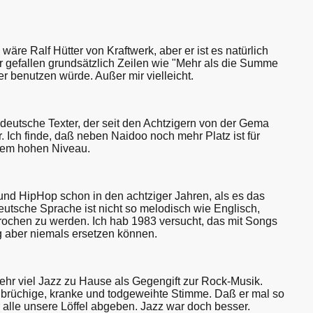
wäre Ralf Hütter von Kraftwerk, aber er ist es natürlich
mir gefallen grundsätzlich Zeilen wie "Mehr als die Summe
r benutzen würde. Außer mir vielleicht.
r deutsche Texter, der seit den Achtzigern von der Gema
. Ich finde, daß neben Naidoo noch mehr Platz ist für
inem hohen Niveau.
und HipHop schon in den achtziger Jahren, als es das
eutsche Sprache ist nicht so melodisch wie Englisch,
prochen zu werden. Ich hab 1983 versucht, das mit Songs
aber niemals ersetzen können.
ehr viel Jazz zu Hause als Gegengift zur Rock-Musik.
r brüchige, kranke und todgeweihte Stimme. Daß er mal so
 alle unsere Löffel abgeben. Jazz war doch besser.