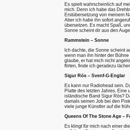
Es spielt wahrscheinlich auf me
mich. Denn ich habe das Drehb
Erstübersetzung von meinem Na
Aber ich habe ihn sofort angeruf
übersetzen. Es macht Spaß, und
Sonne scheint dir aus den Aug
Rammstein – Sonne
Ich dachte, die Sonne scheint 
wenn man ihn hinter der Bühne k
glaube, er hat mich nicht angel
flirten, finde ich geradezu läch
Sigur Rós – Svenf-G-Englar
Es kann nur Radiohead sein. Das
Platte des letzten Jahres. Eine u
isländische Band Sigur Rós? Das
damals seinen Job bei den Pistol
viele junge Künstler auf die früh
Queens Of The Stone Age – F
Es klingt für mich nach einer d