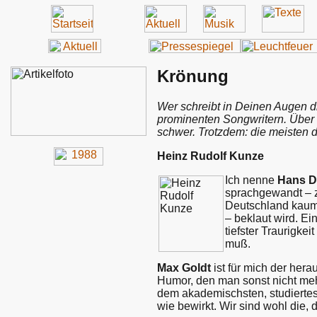
Krönung
Wer schreibt in Deinen Augen di
prominenten Songwritern. Über d
schwer. Trotzdem: die meisten d
Heinz Rudolf Kunze
Ich nenne
Hans D
sprachgewandt – zu
Deutschland kaum 
– beklaut wird. Ei
tiefster Traurigke
muß.
Max Goldt
ist für mich der her
Humor, den man sonst nicht meh
dem akademischsten, studiertes
wie bewirkt. Wir sind wohl die, 