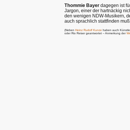
Thommie Bayer
dagegen ist fü
Jargon, einer der hartnäckig nic
den wenigen NDW-Musikern, der 
auch sprachlich stattfinden mu
(Neben
Heinz Rudolf Kunze
haben auch Künstle
oder Rio Reiser geantwortet – Anmerkung der
We