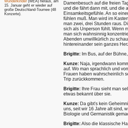
Wunderkinder
(WEA) heraus, am
Damenbesuch auf die freien Tag
15. Januar geht er wieder auf
und die fährt dann mit, und die
große Deutschland-Tournee (48
Einsamkeitsgefühle. An so eine
Konzerte).
fühlen muß. Man wird im Kasten
man zwei, drei Stunden raus. D
sich als Unperson fühlt. Wenn 
man sich wahnsinnig konzentrie
Abenden unwillkürlich zu schau
hintereinander sein ganzes Her
Brigitte:
Im Bus, auf der Bühne,
Kunze:
Naja, irgendwann kommt
auf. Wo man sprachlich und vo
Frauen haben wahrscheinlich s
Trip zurückkommen.
Brigitte:
Ihre Frau sieht man sel
etwas bekannt über sie.
Kunze:
Da gibt's kein Geheimnis,
uns, seit wir 16 Jahre alt sind,
Biologie und Germanistik gemac
Brigitte:
Also die klassische Hau