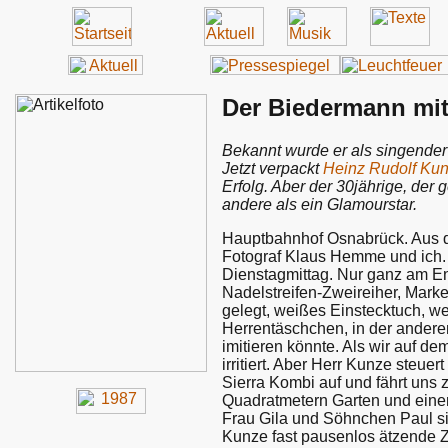
Der Biedermann mi
Bekannt wurde er als singender
Jetzt verpackt
Heinz Rudolf Ku
Erfolg. Aber der 30jährige, der
andere als ein Glamourstar.
Hauptbahnhof Osnabrück. Aus de
Fotograf Klaus Hemme und ich. 
Dienstagmittag. Nur ganz am En
Nadelstreifen-Zweireiher, Mar
gelegt, weißes Einstecktuch, we
Herrentäschchen, in der anderen
imitieren könnte. Als wir auf d
irritiert. Aber Herr Kunze steu
Sierra Kombi auf und fährt uns 
Quadratmetern Garten und einem
Frau Gila und Söhnchen Paul si
Kunze fast pausenlos ätzende Zi