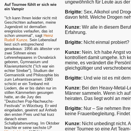
ungewöhnlich für Leute aus der
Auf Tournee fühlt er sich wie
ein Vampir
Brigitte:
Sex, Alkohol und Droge
davon fehlt. Welche Drogen ne
"Ich kann Ihnen leider nicht mit
Geschichten aufwarten, meine
Kunze:
Wir alle in diesem Beruf
Jugendzeit ist dermaßen
ereignislos verlaufen, das ist
Erfahrung.
schon unnormal", sagt
Heinz
Rudolf Kunze
. Sein Lebenslauf
Brigitte:
Nicht einmal probiert?
liest sich entsprechend
geradeaus: 1956 als ältester von
Kunze:
Nein. Ich habe Angst vor
zwei Söhnen eines
kontrolliert damit umgehe. Ich
Lehrerehepaares in Osnabrück
geboren, Gymnasium und
meine, es verändert die Persönl
Klavierunterricht ("Ich war ein
gleichgültiger und verschrobene
echter Streber"), Studium der
Germanistik und Philosophie bis
Brigitte:
Und wie ist es mit de
zum Lehramtsexamen. 1980
schickt er ein Tonband mit
Kunze:
Bei den Heavy-Metal-Leu
Liedern, die er bis dahin nur im
stillen Kämmerlein gesungen
Männer sammeln. Wenn ich auf 
hatte, an die Jury des
heiraten. Das liegt wohl an mein
"Deutschen Pop-Nachwuchs-
Festivals" in Würzburg. Er wird
Brigitte:
Nur – Sie nehmen Ihre 
eingeladen, gewinnt auf Anhieb
keine Frauenbegleitung. Findet 
den ersten Preis und hat kurz
danach einen
Kunze:
Nicht unbedingt nicht. A
Schallplattenvertrag. Im Oktober
brachte er seine sechste LP
einer Tournee so eine Art Team