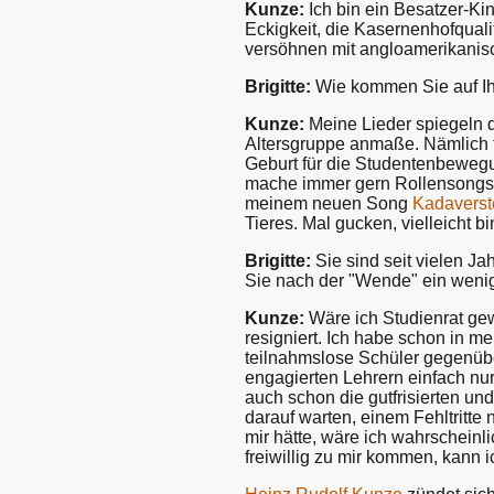
Kunze:
Ich bin ein Besatzer-Ki
Eckigkeit, die Kasernenhofquali
versöhnen mit angloamerikani
Brigitte:
Wie kommen Sie auf Ih
Kunze:
Meine Lieder spiegeln d
Altersgruppe anmaße. Nämlich fü
Geburt für die Studentenbewegun
mache immer gern Rollensongs u
meinem neuen Song
Kadaverst
Tieres. Mal gucken, vielleicht bi
Brigitte:
Sie sind seit vielen J
Sie nach der "Wende" ein wenig
Kunze:
Wäre ich Studienrat gew
resigniert. Ich habe schon in me
teilnahmslose Schüler gegenüber
engagierten Lehrern einfach nu
auch schon die gutfrisierten un
darauf warten, einem Fehltritt
mir hätte, wäre ich wahrscheinli
freiwillig zu mir kommen, kann ic