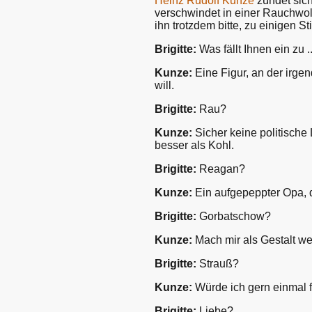
Heinz Rudolf Kunze
zündet sich
verschwindet in einer Rauchwolke
ihn trotzdem bitte, zu einigen S
Brigitte:
Was fällt Ihnen ein zu .
Kunze:
Eine Figur, an der irge
will.
Brigitte:
Rau?
Kunze:
Sicher keine politische 
besser als Kohl.
Brigitte:
Reagan?
Kunze:
Ein aufgepeppter Opa, d
Brigitte:
Gorbatschow?
Kunze:
Mach mir als Gestalt we
Brigitte:
Strauß?
Kunze:
Würde ich gern einmal f
Brigitte:
Liebe?