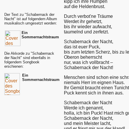
kipp ich ihre Humpen
auf die Heldenbrust.
Der Text zu "Schabernack der
Durch verbot'ne Träume
Nacht" ist auf folgendem Album
Werdet ihr gehetzt,
musikalisch umgesetzt worden:
bis ihr wieder aufwacht,
taumelnd und zerfetzt.
Ein
Sommernachtstraum
Schabernack der Nacht,
das ist euer Puck,
bis zum letzten Scherz, bis zu l
Die Akkorde zu "Schabernack
Oberon beherrscht
der Nacht" sind ebenfalls in
nur, was ich vollbracht –
folgendem Songbook
erschienen:
Schabernack der Nacht!
Ein
Menschen sind schon eine schr
Sommernachtstraum
niemals Herr im eignen Haus.
Ihr Gemüt braucht einen Tunicht
Puck kennt sich in ihnen aus.
Schabernack der Nacht
Werde ich genannt,
holla, ich bin Puck! Hast mich g
Schabernack der Nacht,
und mein Meister lacht,
und er frisst mir aus der Hand!