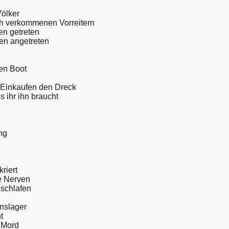
Völker
h verkommenen Vorreitern
en getreten
ten angetreten
ben Boot
m Einkaufen den Dreck
 ihr ihn braucht
ng
riert
ke Nerven
hschlafen
onslager
t
r Mord