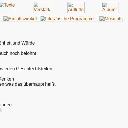
önheit und Würde
 auch noch belohnt
owierten Geschlechtsteilen
Denken
sen was das überhaupt heißt:
chaden
t