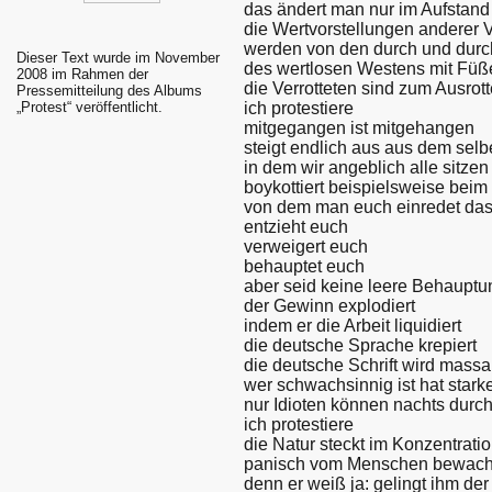
das ändert man nur im Aufstand
die Wertvorstellungen anderer 
werden von den durch und durc
Dieser Text wurde im November
des wertlosen Westens mit Füß
2008 im Rahmen der
die Verrotteten sind zum Ausrot
Pressemitteilung des Albums
ich protestiere
„Protest“ veröffentlicht.
mitgegangen ist mitgehangen
steigt endlich aus aus dem sel
in dem wir angeblich alle sitzen
boykottiert beispielsweise bei
von dem man euch einredet dass
entzieht euch
verweigert euch
behauptet euch
aber seid keine leere Behauptu
der Gewinn explodiert
indem er die Arbeit liquidiert
die deutsche Sprache krepiert
die deutsche Schrift wird massak
wer schwachsinnig ist hat star
nur Idioten können nachts durc
ich protestiere
die Natur steckt im Konzentrati
panisch vom Menschen bewach
denn er weiß ja: gelingt ihm de