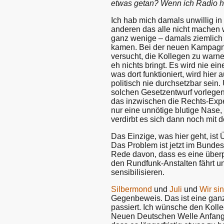
etwas getan? Wenn ich Radio hö
Ich hab mich damals unwillig in
anderen das alle nicht machen w
ganz wenige – damals ziemlich 
kamen. Bei der neuen Kampagne
versucht, die Kollegen zu warne
eh nichts bringt. Es wird nie e
was dort funktioniert, wird hier
politisch nie durchsetzbar sei
solchen Gesetzentwurf vorlegen,
das inzwischen die Rechts-Exper
nur eine unnötige blutige Nase,
verdirbt es sich dann noch mit 
Das Einzige, was hier geht, ist 
Das Problem ist jetzt im Bundes
Rede davon, dass es eine überp
den Rundfunk-Anstalten fährt u
sensibilisieren.
Silbermond
und
Juli
und
Wir si
Gegenbeweis. Das ist eine ganz
passiert. Ich wünsche den Kolle
Neuen Deutschen Welle Anfang d