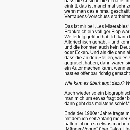
dass die Absicht, die er hatte, 
eintritt, das ist manchmal sehr
wenn man das einmal geschafft 
Vertrauens-Vorschuss erarbeite
Das ist mir bei „Les Miserables
Frankreich ein völliger Flop w
Welterfolg geführt hat. Ich kann
Altgriechisch gehabt – und konn
und die konnten auch kein Deu
oder Ecken. Und als die dann a
dass die an den Stellen, wo es 
gegruselt haben, dann waren s
ein Autor machen kann, wenn e
hast es offenbar richtig gemacht
Wie kam es überhaupt dazu? W
Auch wieder so ein biographisc
man mich um etwas fragt oder b
dann geht das meistens schief.“
Ende der 1980er Jahre fragte m
mit dem ich seit Anfang meiner K
hatten, ob ich so etwas machen w
„Männer-Vogue“ über Falco. Und