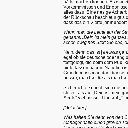
hätte machen können. Es war ei
Vorkommnissen und Erlebnisse
alles dazu. Eine riesige Achte
der Rückschau beschleunigt sic
dass das ein Vierteljahrhundert h
Wenn man die Leute auf der Str
genannt: „Dein ist mein ganzes 
schon ewig her. Stört Sie das, d
Nein, denn das ist ja etwas gan
egal ob sie deutsche oder angloa
festgelegt, die beim dem Publi
hinterlassen haben. Natürlich i
Grunde muss man dankbar sein,
besser, man hat die als man hat
Sicherlich erschöpft sich meine A
stolzer als auf „Dein ist mein g
Seele“ viel besser. Und auf „Fin
[Gelächter.]
Was halten Sie denn von den C
Manager hätte einen großen Teil
Eurovision Song Contest mitma