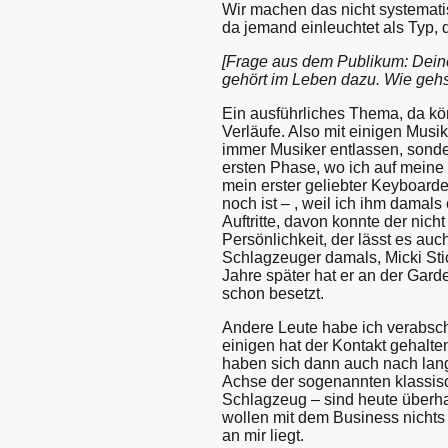
Wir machen das nicht systemati
da jemand einleuchtet als Typ, 
[Frage aus dem Publikum: Dein
gehört im Leben dazu. Wie geh
Ein ausführliches Thema, da kön
Verläufe. Also mit einigen Musi
immer Musiker entlassen, sond
ersten Phase, wo ich auf meine
mein erster geliebter Keyboard
noch ist – , weil ich ihm damal
Auftritte, davon konnte der nic
Persönlichkeit, der lässt es a
Schlagzeuger damals, Micki Stic
Jahre später hat er an der Gard
schon besetzt.
Andere Leute habe ich verabschi
einigen hat der Kontakt gehalte
haben sich dann auch nach lang
Achse der sogenannten klassis
Schlagzeug – sind heute überha
wollen mit dem Business nichts 
an mir liegt.