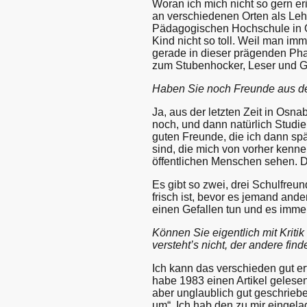
Woran ich mich nicht so gern er
an verschiedenen Orten als Lehr
Pädagogischen Hochschule in O
Kind nicht so toll. Weil man im
gerade in dieser prägenden Pha
zum Stubenhocker, Leser und Gr
Haben Sie noch Freunde aus de
Ja, aus der letzten Zeit in Osna
noch, und dann natürlich Studien
guten Freunde, die ich dann sp
sind, die mich von vorher kenn
öffentlichen Menschen sehen. Di
Es gibt so zwei, drei Schulfreu
frisch ist, bevor es jemand ander
einen Gefallen tun und es imme
Können Sie eigentlich mit Kritik
versteht’s nicht, der andere finde
Ich kann das verschieden gut ert
habe 1983 einen Artikel gelesen 
aber unglaublich gut geschrieb
um“. Ich hab den zu mir eingelad