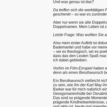
Und was genau ist das?
Da treffen sich die werktätig
geschenkt – so war es zuminde
Aber nur wenn sie alle Doppeln
Doppelnamen. Mein Leben ist z
Letzte Frage: Was wollten Sie 
Also mein erster Auftritt ist dok
Bademantel und habe vor meiner
– sei es theologisch, sei es poe
dass das den Leuten Spaß macht
ich dabei geblieben.
Vorhin im Film-Einspiel haben 
denn als einen Berufswunsch b
Ein Berufswunsch vielleicht nic
zu sein, wie ihn der Karl May 
Barker war für mich natürlich ei
Georgsmarienhütte bei Osnabrüc
Das sind so prägende Momente 
prägende Kindheitserlebnisse, u
und aktiv ist, heute mal irgend