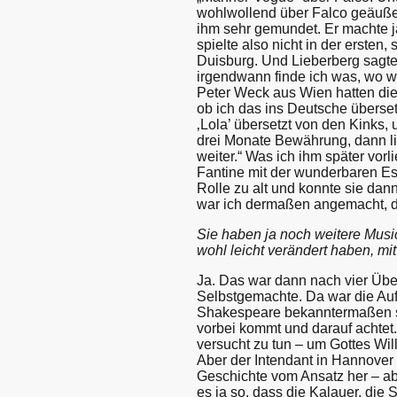
wohlwollend über Falco geäußert
ihm sehr gemundet. Er machte j
spielte also nicht in der ersten
Duisburg. Und Lieberberg sagt
irgendwann finde ich was, wo 
Peter Weck aus Wien hatten die
ob ich das ins Deutsche überset
‚Lola’ übersetzt von den Kinks, 
drei Monate Bewährung, dann li
weiter.“ Was ich ihm später vorl
Fantine mit der wunderbaren Est
Rolle zu alt und konnte sie dan
war ich dermaßen angemacht, das
Sie haben ja noch weitere Music
wohl leicht verändert haben, mi
Ja. Das war dann nach vier Übe
Selbstgemachte. Da war die Auf
Shakespeare bekanntermaßen sch
vorbei kommt und darauf achtet
versucht zu tun – um Gottes Wil
Aber der Intendant in Hannover
Geschichte vom Ansatz her – abe
es ja so, dass die Kalauer, die