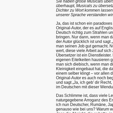
Sie haben große Musicals übers
überhaupt, Musicals zu überset
Dichter zu Wort kommen lassen 
unserer Sprache verstanden wir
Ja, das ist schon ein paradoxe
Original-Autor, der es auf Englis
Deutsch richtig zum Strahlen u
bringen. Nur dann, wenn man da
der Autor glücklich ist und sagt „
man seinen Job gut gemacht. N
wert, diese viele Arbeit auf sic
Übersetzer ist ein Dienstleister.
eigenen Eitelkeiten hausieren 
man sich diebisch, wenn man di
Kleinigkeit eingebaut hat, die 
einem selber klingt – vor allen
Original-Autor es auch noch begr
und sagt „Ja, ich geb’ dir Recht,
im Deutschen mit dieser Wendun
Das Schlimme ist, dass viele L
naturgegebene Arroganz des Eng
ich nun Deutscher, Rumäne, Japa
genauso wie bei uns? Warum we