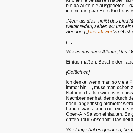
Kirche nie verlassen haben, fan
bin da auch nie ausgetreten – da
ich mir ein paar Euro Kirchensteu
„Mehr als dies“ heißt das Lied 
weiter reden, sehen wir uns ein
Sendung „
Hier ab vier
"zu Gast 
(...)
Wie es das neue Album „Das O
Einigermaßen. Bescheiden, aber
[Gelächter.]
Ich denke, wenn man so viele Pl
immer hin – , muss man schon zu
Natürlich hatten wir uns ein bi
Nachbrenner hat, denn durch 
noch längerfristig promotet werde
haben, war ja auch nur ein erst
Open-Air-Saison einläuten. Es
dritten Tour-Abschnitt. Das heiß
Wie lange hat es gedauert, bis 